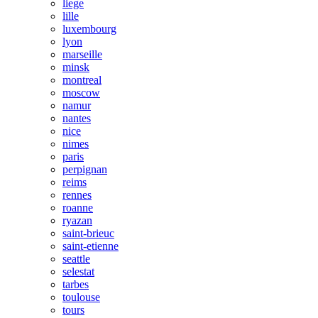
liege
lille
luxembourg
lyon
marseille
minsk
montreal
moscow
namur
nantes
nice
nimes
paris
perpignan
reims
rennes
roanne
ryazan
saint-brieuc
saint-etienne
seattle
selestat
tarbes
toulouse
tours