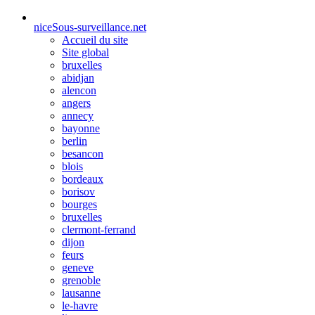
nice
Sous-surveillance.net
Accueil du site
Site global
bruxelles
abidjan
alencon
angers
annecy
bayonne
berlin
besancon
blois
bordeaux
borisov
bourges
bruxelles
clermont-ferrand
dijon
feurs
geneve
grenoble
lausanne
le-havre