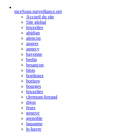
nice
Sous-surveillance.net
Accueil du site
Site global
bruxelles
abidjan
alencon
angers
annecy
bayonne
berlin
besancon
blois
bordeaux
borisov
bourges
bruxelles
clermont-ferrand
dijon
feurs
geneve
grenoble
lausanne
le-havre