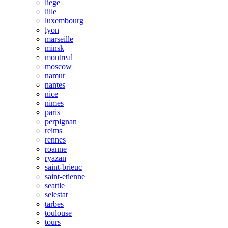
liege
lille
luxembourg
lyon
marseille
minsk
montreal
moscow
namur
nantes
nice
nimes
paris
perpignan
reims
rennes
roanne
ryazan
saint-brieuc
saint-etienne
seattle
selestat
tarbes
toulouse
tours