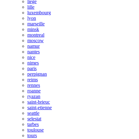
liege
lille
luxembourg
lyon
marseille
minsk
montreal
moscow
namur
nantes
nice
nimes
paris
perpignan
reims
rennes
roanne
ryazan
saint-brieuc
saint-etienne
seattle
selestat
tarbes
toulouse
tours