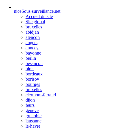
nice
Sous-surveillance.net
Accueil du site
Site global
bruxelles
abidjan
alencon
angers
annecy
bayonne
berlin
besancon
blois
bordeaux
borisov
bourges
bruxelles
clermont-ferrand
dijon
feurs
geneve
grenoble
lausanne
le-havre